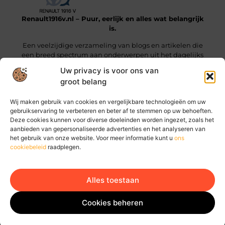
Renault1916v.nl – Puur, eerlijk en alles wat belangrijk
is.
Een veelzijdige verzameling van blogs en artikelen die
een breed spectrum aan onderwerpen uit het dagelijks
leven beslaan.
Uw privacy is voor ons van
groot belang
Onze informatie
Wij maken gebruik van cookies en vergelijkbare technologieën om uw
Linkjes kopen: wat je moet weten voordat je die stap zet
Geld online verdienen: hoe jij vandaag al stappen kunt zetten
gebruikservaring te verbeteren en beter af te stemmen op uw behoeften.
Deze cookies kunnen voor diverse doeleinden worden ingezet, zoals het
Bericht categorie
aanbieden van gepersonaliseerde advertenties en het analyseren van
het gebruik van onze website. Voor meer informatie kunt u
ons
cookiebeleid
raadplegen.
Alles toestaan
Ga Naar Bo
Website index
Cookiebeleid (EU)
Cookies beheren
@2025 www.renault1916v.nl. All Right Reserved.