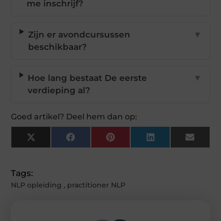
me inschrijf?
Zijn er avondcursussen
▼
beschikbaar?
Hoe lang bestaat De eerste
▼
verdieping al?
Goed artikel? Deel hem dan op:
X
Facebook
Pinterest
LinkedIn
Email
(Twitter)
Tags:
NLP opleiding
,
practitioner NLP