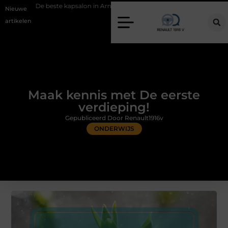
te kapsalon in Arnhem: meer dan alleen een knipbeurt
Barbecuevlees 
Nieuwe
artikelen
Maak kennis met De eerste
verdieping!
Gepubliceerd Door Renault1916v
ONDERWIJS