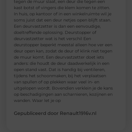
tegen de muur slaat, een deur die tegen een
kast botst of vingers die klem komen te zitten.
In huis, op kantoor of in een winkelruimte wil je
soms juist dat een deur netjes open blijft staan.
Een deurvastzetter is dan een eenvoudige,
doeltreffende oplossing. Deurstopper of
deurvastzetter wat is het verschil Een
deurstopper beperkt meestal alleen hoe ver een
deur open kan, zodat de deur of klink niet tegen
de muur komt. Een deurvastzetter doet iets
anders: die houdt de deur daadwerkelijk in een
open stand vast. Dat is handig bij ventileren,
tijdens het schoonmaken, bij het verplaatsen
van spullen of op plekken waar veel in- en
uitgelopen wordt. Bovendien verklein je de kans
op beschadigingen aan scharnieren, kozijnen en
wanden. Waar let je op
Gepubliceerd door Renault1916v.nl