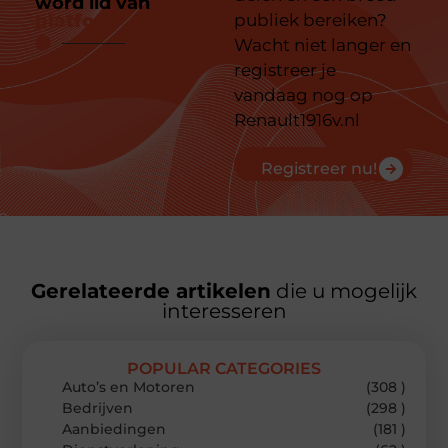
word lid van
ons
platform
publiek bereiken?
Wacht niet langer en
registreer je
vandaag nog op
Renault1916v.nl
Registreer nu!
Gerelateerde artikelen
die u mogelijk
interesseren
POPULAR CATEGORIES
Auto’s en Motoren
(308 )
Bedrijven
(298 )
Aanbiedingen
(181 )