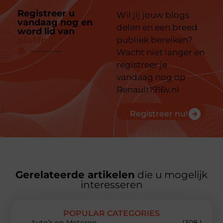
Registreer u
Wil jij jouw blogs
vandaag nog en
delen en een breed
word lid van
ons
platform
publiek bereiken?
Wacht niet langer en
registreer je
vandaag nog op
Renault1916v.nl
Registreer nu!
Gerelateerde artikelen
die u mogelijk
interesseren
POPULAR CATEGORIES
Auto’s en Motoren
(308 )