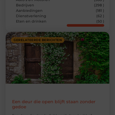
Bedrijven
(298 )
Aanbiedingen
(181 )
Dienstverlening
(62 )
Eten en drinken
(50 )
GERELATEERDE BERICHTEN
Een deur die open blijft staan zonder
gedoe