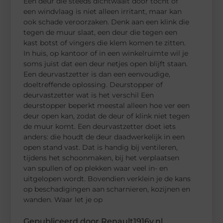
Een deur die steeds dichtwaait door tocht of
een windvlaag is niet alleen irritant, maar kan
ook schade veroorzaken. Denk aan een klink die
tegen de muur slaat, een deur die tegen een
kast botst of vingers die klem komen te zitten.
In huis, op kantoor of in een winkelruimte wil je
soms juist dat een deur netjes open blijft staan.
Een deurvastzetter is dan een eenvoudige,
doeltreffende oplossing. Deurstopper of
deurvastzetter wat is het verschil Een
deurstopper beperkt meestal alleen hoe ver een
deur open kan, zodat de deur of klink niet tegen
de muur komt. Een deurvastzetter doet iets
anders: die houdt de deur daadwerkelijk in een
open stand vast. Dat is handig bij ventileren,
tijdens het schoonmaken, bij het verplaatsen
van spullen of op plekken waar veel in- en
uitgelopen wordt. Bovendien verklein je de kans
op beschadigingen aan scharnieren, kozijnen en
wanden. Waar let je op
Gepubliceerd door Renault1916v.nl