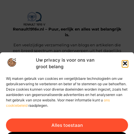
Renault1916v.nl – Puur, eerlijk en alles wat belangrijk
is.
Een veelzijdige verzameling van blogs en artikelen die
een breed spectrum aan onderwerpen uit het dagelijks
leven beslaan.
Uw privacy is voor ons van
groot belang
Onze informatie
Wij maken gebruik van cookies en vergelijkbare technologieën om uw
Linkjes kopen: wat je moet weten voordat je die stap zet
Geld online verdienen: hoe jij vandaag al stappen kunt zetten
gebruikservaring te verbeteren en beter af te stemmen op uw behoeften.
Deze cookies kunnen voor diverse doeleinden worden ingezet, zoals het
Bericht categorie
aanbieden van gepersonaliseerde advertenties en het analyseren van
het gebruik van onze website. Voor meer informatie kunt u
ons
cookiebeleid
raadplegen.
Alles toestaan
Ga Naar Bo
Website index
Cookiebeleid (EU)