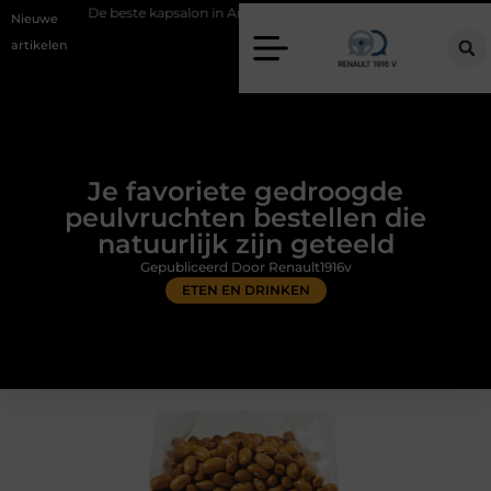
este kapsalon in Arnhem: meer dan alleen een knipbeurt
Barbecuevle
Nieuwe
artikelen
Je favoriete gedroogde
peulvruchten bestellen die
natuurlijk zijn geteeld
Gepubliceerd Door Renault1916v
ETEN EN DRINKEN