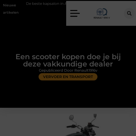
beste kapsalon in Arnhem: meer dan alleen een knipbeurt
Barbecuevl
Nieuwe
artikelen
Een scooter kopen doe je bij
deze vakkundige dealer
Gepubliceerd Door Renault1916v
VERVOER EN TRANSPORT