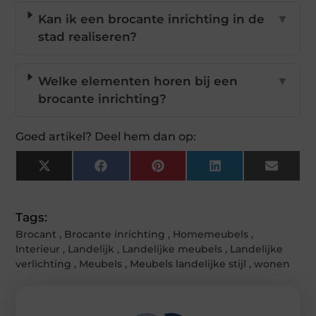
Kan ik een brocante inrichting in de
▼
stad realiseren?
Welke elementen horen bij een
▼
brocante inrichting?
Goed artikel? Deel hem dan op:
X
Facebook
Pinterest
LinkedIn
Email
(Twitter)
Tags:
Brocant
,
Brocante inrichting
,
Homemeubels
,
Interieur
,
Landelijk
,
Landelijke meubels
,
Landelijke
verlichting
,
Meubels
,
Meubels landelijke stijl
,
wonen