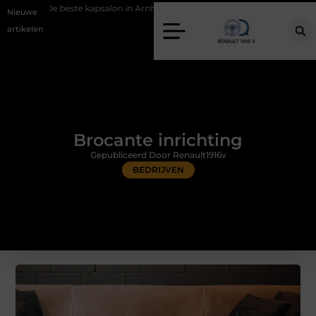
 kapsalon in Arnhem: meer dan alleen een knipbeurt
Barbecuevlees b
Nieuwe
artikelen
Brocante inrichting
Gepubliceerd Door Renault1916v
BEDRIJVEN