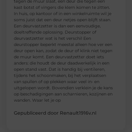
tegen de muur slaat, een deur die tegen een
kast botst of vingers die klem komen te zitten.
In huis, op kantoor of in een winkelruimte wil je
soms juist dat een deur netjes open blijft staan.
Een deurvastzetter is dan een eenvoudige,
doeltreffende oplossing. Deurstopper of
deurvastzetter wat is het verschil Een
deurstopper beperkt meestal alleen hoe ver een
deur open kan, zodat de deur of klink niet tegen
de muur komt. Een deurvastzetter doet iets
anders: die houdt de deur daadwerkelijk in een
open stand vast. Dat is handig bij ventileren,
tijdens het schoonmaken, bij het verplaatsen
van spullen of op plekken waar veel in- en
uitgelopen wordt. Bovendien verklein je de kans
op beschadigingen aan scharnieren, kozijnen en
wanden. Waar let je op
Gepubliceerd door Renault1916v.nl