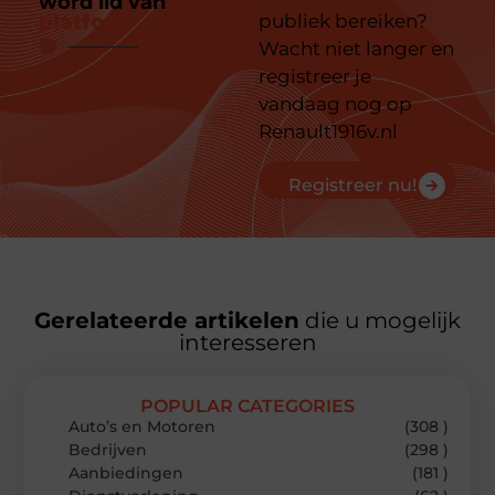
word lid van
ons
platform
publiek bereiken?
Wacht niet langer en
registreer je
vandaag nog op
Renault1916v.nl
Registreer nu!
Gerelateerde artikelen
die u mogelijk
interesseren
POPULAR CATEGORIES
Auto’s en Motoren
(308 )
Bedrijven
(298 )
Aanbiedingen
(181 )