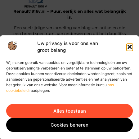
Renault1916v.nl – Puur, eerlijk en alles wat belangrijk
is.
Een veelzijdige verzameling van blogs en artikelen die
een breed spectrum aan onderwerpen uit het dagelijks
leven beslaan.
Uw privacy is voor ons van
groot belang
Onze informatie
Wij maken gebruik van cookies en vergelijkbare technologieën om uw
Linkjes kopen: wat je moet weten voordat je die stap zet
Geld online verdienen: hoe jij vandaag al stappen kunt zetten
gebruikservaring te verbeteren en beter af te stemmen op uw behoeften.
Deze cookies kunnen voor diverse doeleinden worden ingezet, zoals het
Bericht categorie
aanbieden van gepersonaliseerde advertenties en het analyseren van
het gebruik van onze website. Voor meer informatie kunt u
ons
cookiebeleid
raadplegen.
Alles toestaan
Ga Naar Bo
Website index
Cookiebeleid (EU)
Cookies beheren
@2025 www.renault1916v.nl. All Right Reserved.