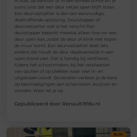
In huis, op kantoor of in een winkelruimte wil je
soms juist dat een deur netjes open blijft staan.
Een deurvastzetter is dan een eenvoudige,
doeltreffende oplossing. Deurstopper of
deurvastzetter wat is het verschil Een
deurstopper beperkt meestal alleen hoe ver een
deur open kan, zodat de deur of klink niet tegen
de muur komt. Een deurvastzetter doet iets
anders: die houdt de deur daadwerkelijk in een
open stand vast. Dat is handig bij ventileren,
tijdens het schoonmaken, bij het verplaatsen
van spullen of op plekken waar veel in- en
uitgelopen wordt. Bovendien verklein je de kans
op beschadigingen aan scharnieren, kozijnen en
wanden. Waar let je op
Gepubliceerd door Renault1916v.nl
BLOG