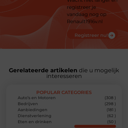
Wacht niet langer en
registreer je
vandaag nog op
Renault1916v.nl
Registreer nu!
Gerelateerde artikelen
die u mogelijk
interesseren
POPULAR CATEGORIES
Auto’s en Motoren
(308 )
Bedrijven
(298 )
Aanbiedingen
(181 )
Dienstverlening
(62 )
Eten en drinken
(50 )