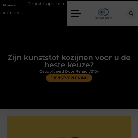
 beste kapsalon in Arnhem: meer dan alleen een knipbeurt
Barbecuev
Nieuwe
artikelen
Zijn kunststof kozijnen voor u de
beste keuze?
Gepubliceerd Door Renault1916v
DIENSTVERLENING