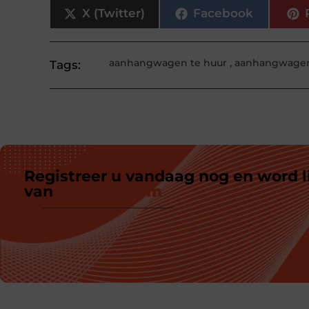
X (Twitter)
Facebook
aanhangwagen te huur
,
aanhangwagen
Tags:
Registreer u vandaag nog en word l
van
ons platform