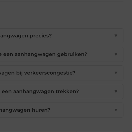
hangwagen precies?
▼
je een aanhangwagen gebruiken?
▼
agen bij verkeerscongestie?
▼
n een aanhangwagen trekken?
▼
nhangwagen huren?
▼