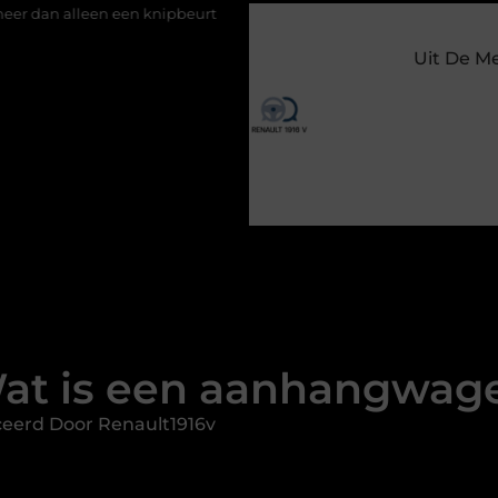
nipbeurt
Barbecuevlees bestellen voor een onvergetelijke zom
Uit De M
at is een aanhangwag
ceerd Door Renault1916v