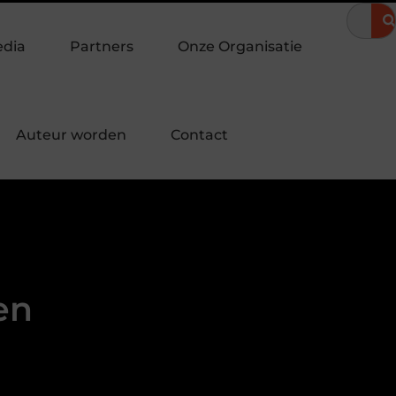
eravond
Hoe een landingspagina laten maken bijdraagt aan mee
edia
Partners
Onze Organisatie
Auteur worden
Contact
en