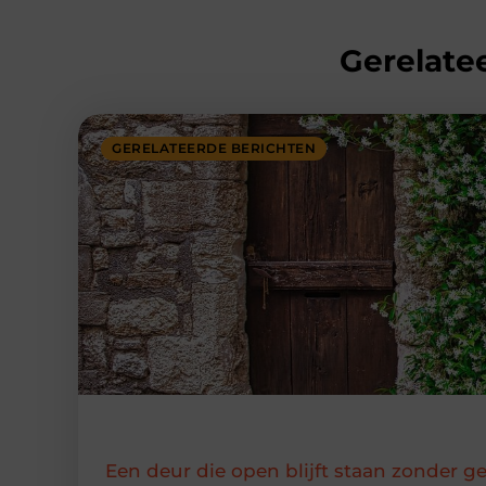
Gerelatee
GERELATEERDE BERICHTEN
Een deur die open blijft staan zonder g