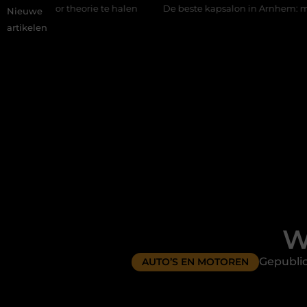
 te halen
De beste kapsalon in Arnhem: meer dan alleen een k
Nieuwe
artikelen
W
Gepubli
AUTO’S EN MOTOREN