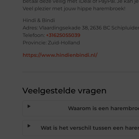
betaal deze veilig met iDeal of PayPal. Je ka
Veel plezier met jouw hippe harembroek!
Hindi & Bindi
Adres: Vlaardingsekade 38, 2636 BC Schipluide
Telefoon:
+31625055039
Provincie: Zuid-Holland
https://www.hindienbindi.nl/
Veelgestelde vragen
Waarom is een harembro
Wat is het verschil tussen een ha