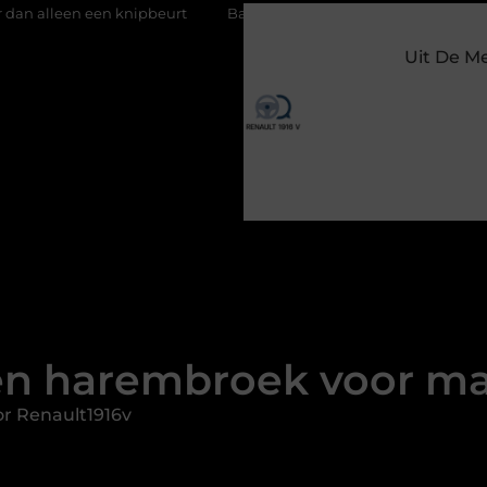
nipbeurt
Barbecuevlees bestellen voor een onvergetelijke zom
Uit De M
n harembroek voor man
r Renault1916v