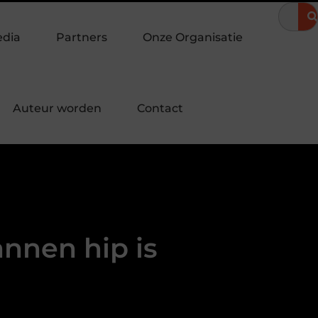
eravond
Hoe een landingspagina laten maken bijdraagt aan me
edia
Partners
Onze Organisatie
Auteur worden
Contact
nen hip is