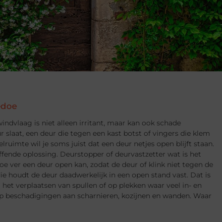
edoe
indvlaag is niet alleen irritant, maar kan ook schade
 slaat, een deur die tegen een kast botst of vingers die klem
lruimte wil je soms juist dat een deur netjes open blijft staan.
ffende oplossing. Deurstopper of deurvastzetter wat is het
oe ver een deur open kan, zodat de deur of klink niet tegen de
ie houdt de deur daadwerkelijk in een open stand vast. Dat is
j het verplaatsen van spullen of op plekken waar veel in- en
op beschadigingen aan scharnieren, kozijnen en wanden. Waar