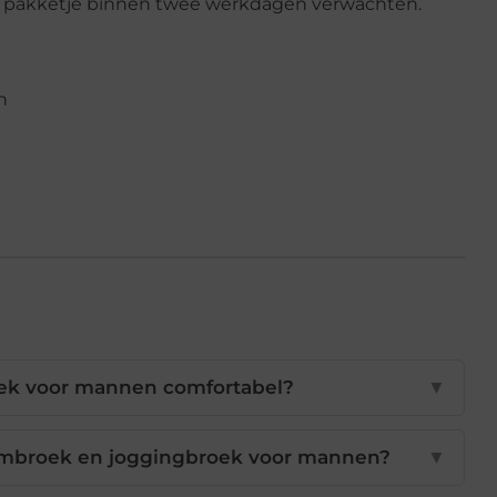
n je pakketje binnen twee werkdagen verwachten.
n
ek voor mannen comfortabel?
▼
rembroek en joggingbroek voor mannen?
▼