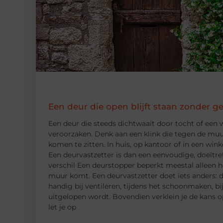
Een deur die open blijft staan zonder g
Een deur die steeds dichtwaait door tocht of een w
veroorzaken. Denk aan een klink die tegen de muur
komen te zitten. In huis, op kantoor of in een winke
Een deurvastzetter is dan een eenvoudige, doeltre
verschil Een deurstopper beperkt meestal alleen h
muur komt. Een deurvastzetter doet iets anders: d
handig bij ventileren, tijdens het schoonmaken, bi
uitgelopen wordt. Bovendien verklein je de kans 
let je op