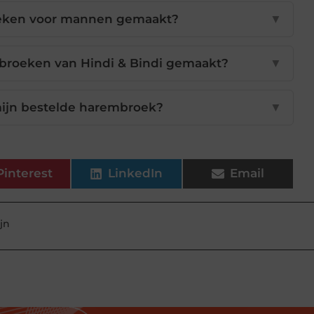
eken voor mannen gemaakt?
▼
mbroeken van Hindi & Bindi gemaakt?
▼
mijn bestelde harembroek?
▼
Pinterest
LinkedIn
Email
ijn