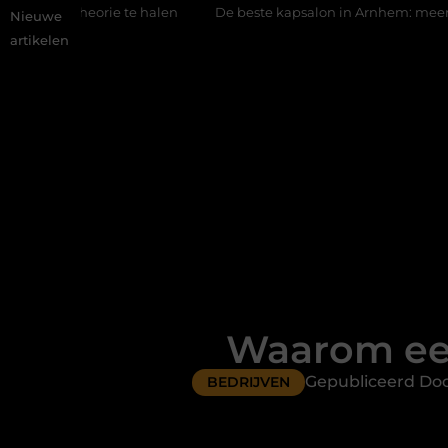
 te halen
De beste kapsalon in Arnhem: meer dan alleen een k
Nieuwe
artikelen
Waarom ee
Gepubliceerd Doo
BEDRIJVEN