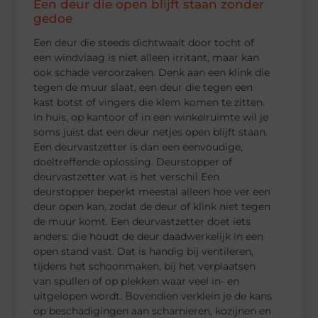
Een deur die open blijft staan zonder
gedoe
Een deur die steeds dichtwaait door tocht of
een windvlaag is niet alleen irritant, maar kan
ook schade veroorzaken. Denk aan een klink die
tegen de muur slaat, een deur die tegen een
kast botst of vingers die klem komen te zitten.
In huis, op kantoor of in een winkelruimte wil je
soms juist dat een deur netjes open blijft staan.
Een deurvastzetter is dan een eenvoudige,
doeltreffende oplossing. Deurstopper of
deurvastzetter wat is het verschil Een
deurstopper beperkt meestal alleen hoe ver een
deur open kan, zodat de deur of klink niet tegen
de muur komt. Een deurvastzetter doet iets
anders: die houdt de deur daadwerkelijk in een
open stand vast. Dat is handig bij ventileren,
tijdens het schoonmaken, bij het verplaatsen
van spullen of op plekken waar veel in- en
uitgelopen wordt. Bovendien verklein je de kans
op beschadigingen aan scharnieren, kozijnen en