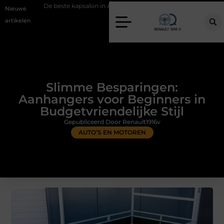
te kapsalon in Arnhem: meer dan alleen een knipbeurt
Barbecuevlees
Nieuwe
artikelen
Slimme Besparingen:
Aanhangers voor Beginners in
Budgetvriendelijke Stijl
Gepubliceerd Door Renault1916v
AUTO’S EN MOTOREN