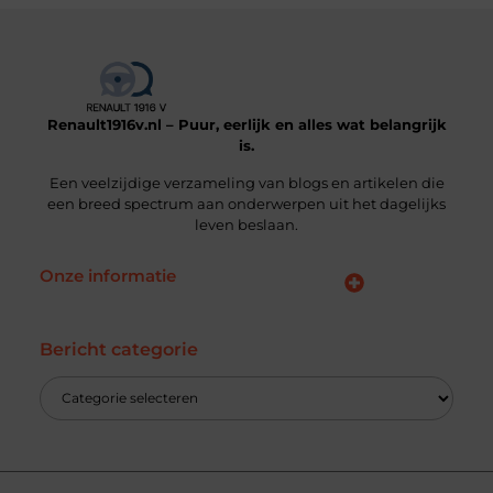
Renault1916v.nl – Puur, eerlijk en alles wat belangrijk
is.
Een veelzijdige verzameling van blogs en artikelen die
een breed spectrum aan onderwerpen uit het dagelijks
leven beslaan.
Onze informatie
Linkjes kopen: wat je moet weten voordat je die stap zet
Geld online verdienen: hoe jij vandaag al stappen kunt zetten
Bericht categorie