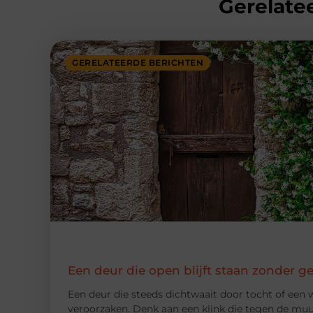
Gerelatee
GERELATEERDE BERICHTEN
Een deur die open blijft staan zonder g
Een deur die steeds dichtwaait door tocht of een w
veroorzaken. Denk aan een klink die tegen de muur