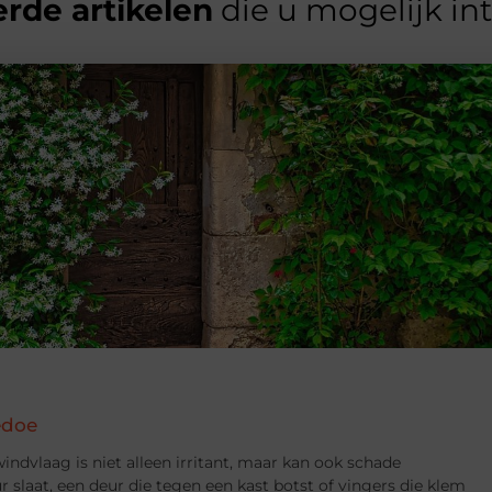
rde artikelen
die u mogelijk in
edoe
indvlaag is niet alleen irritant, maar kan ook schade
 slaat, een deur die tegen een kast botst of vingers die klem