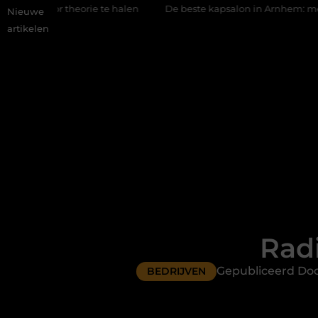
ie te halen
De beste kapsalon in Arnhem: meer dan alleen een
Nieuwe
artikelen
Rad
Gepubliceerd Doo
BEDRIJVEN