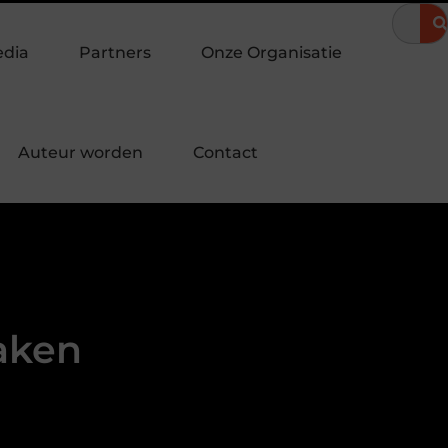
omeravond
Hoe een landingspagina laten maken bijdraagt aan m
edia
Partners
Onze Organisatie
Auteur worden
Contact
aken