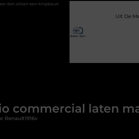
 knipbeurt
Barbecuevlees bestellen voor een onvergetelijke z
Uit De M
io commercial laten m
r Renault1916v