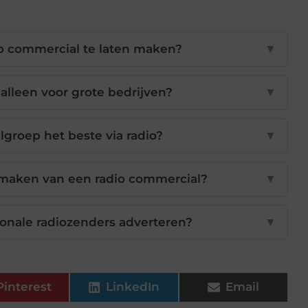
o commercial te laten maken?
▼
alleen voor grote bedrijven?
▼
lgroep het beste via radio?
▼
 maken van een radio commercial?
▼
ionale radiozenders adverteren?
▼
Pinterest
LinkedIn
Email