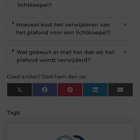
lichtkoepel?
Hoeveel kost het verwijderen van
▼
het plafond voor een lichtkoepel?
Wat gebeurt er met het dak als het
▼
plafond wordt verwijderd?
Goed artikel? Deel hem dan op:
X
Facebook
Pinterest
LinkedIn
Email
(Twitter)
Tags: