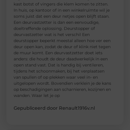
kast botst of vingers die klem komen te zitten.
In huis, op kantoor of in een winkelruimte wil je
soms juist dat een deur netjes open blijft staan.
Een deurvastzetter is dan een eenvoudige,
doeltreffende oplossing. Deurstopper of
deurvastzetter wat is het verschil Een
deurstopper beperkt meestal alleen hoe ver een
deur open kan, zodat de deur of klink niet tegen
de muur komt. Een deurvastzetter doet iets
anders: die houdt de deur daadwerkelijk in een
open stand vast. Dat is handig bij ventileren,
tijdens het schoonmaken, bij het verplaatsen
van spullen of op plekken waar veel in- en
uitgelopen wordt. Bovendien verklein je de kans
op beschadigingen aan scharnieren, kozijnen en
wanden. Waar let je op
Gepubliceerd door Renault1916v.nl