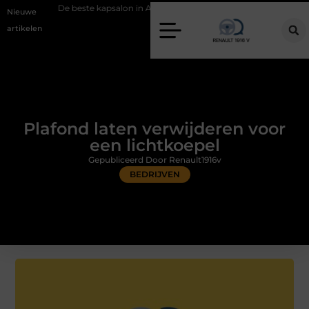
 beste kapsalon in Arnhem: meer dan alleen een knipbeurt
Barbecuev
Nieuwe
artikelen
Plafond laten verwijderen voor
een lichtkoepel
Gepubliceerd Door Renault1916v
BEDRIJVEN