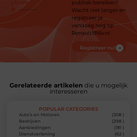
platform
publiek bereiken?
Wacht niet langer en
registreer je
vandaag nog op
Renault1916v.nl
Registreer nu!
Gerelateerde artikelen
die u mogelijk
interesseren
POPULAR CATEGORIES
Auto’s en Motoren
(308 )
Bedrijven
(298 )
Aanbiedingen
(181 )
Dienstverlening
(62 )