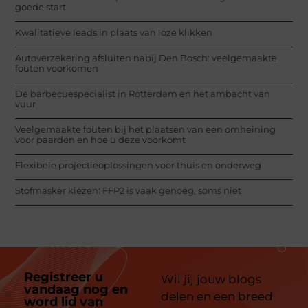
goede start
Kwalitatieve leads in plaats van loze klikken
Autoverzekering afsluiten nabij Den Bosch: veelgemaakte
fouten voorkomen
De barbecuespecialist in Rotterdam en het ambacht van
vuur
Veelgemaakte fouten bij het plaatsen van een omheining
voor paarden en hoe u deze voorkomt
Flexibele projectieoplossingen voor thuis en onderweg
Stofmasker kiezen: FFP2 is vaak genoeg, soms niet
Registreer u
Wil jij jouw blogs
vandaag nog en
delen en een breed
word lid van
ons