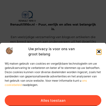
Renault1916v.nl – Puur, eerlijk en alles wat belangrijk
is.
Een veelzijdige verzameling van blogs en artikelen die
een breed spectrum aan onderwerpen uit het dagelijks
leven beslaan.
Uw privacy is voor ons van
groot belang
Onze informatie
Wij maken gebruik van cookies en vergelijkbare technologieën om uw
Linkjes kopen: wat je moet weten voordat je die stap zet
Geld online verdienen: hoe jij vandaag al stappen kunt zetten
gebruikservaring te verbeteren en beter af te stemmen op uw behoeften.
Deze cookies kunnen voor diverse doeleinden worden ingezet, zoals het
Bericht categorie
aanbieden van gepersonaliseerde advertenties en het analyseren van
het gebruik van onze website. Voor meer informatie kunt u
ons
cookiebeleid
raadplegen.
Alles toestaan
Ga Naar Bo