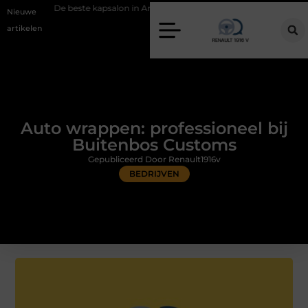
este kapsalon in Arnhem: meer dan alleen een knipbeurt
Barbecuevle
Nieuwe
artikelen
Auto wrappen: professioneel bij
Buitenbos Customs
Gepubliceerd Door Renault1916v
BEDRIJVEN