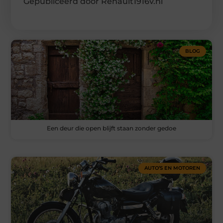
Gepubliceerd door Renault1916v.nl
BLOG
Een deur die open blijft staan zonder gedoe
AUTO’S EN MOTOREN