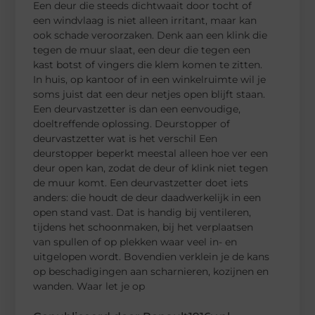
Een deur die steeds dichtwaait door tocht of
een windvlaag is niet alleen irritant, maar kan
ook schade veroorzaken. Denk aan een klink die
tegen de muur slaat, een deur die tegen een
kast botst of vingers die klem komen te zitten.
In huis, op kantoor of in een winkelruimte wil je
soms juist dat een deur netjes open blijft staan.
Een deurvastzetter is dan een eenvoudige,
doeltreffende oplossing. Deurstopper of
deurvastzetter wat is het verschil Een
deurstopper beperkt meestal alleen hoe ver een
deur open kan, zodat de deur of klink niet tegen
de muur komt. Een deurvastzetter doet iets
anders: die houdt de deur daadwerkelijk in een
open stand vast. Dat is handig bij ventileren,
tijdens het schoonmaken, bij het verplaatsen
van spullen of op plekken waar veel in- en
uitgelopen wordt. Bovendien verklein je de kans
op beschadigingen aan scharnieren, kozijnen en
wanden. Waar let je op