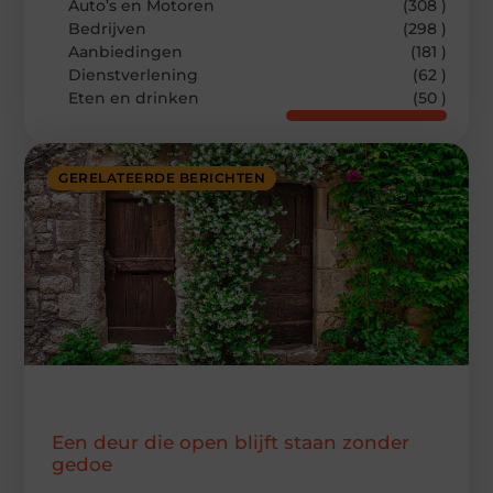
Auto’s en Motoren
(308 )
Bedrijven
(298 )
Aanbiedingen
(181 )
Dienstverlening
(62 )
Eten en drinken
(50 )
GERELATEERDE BERICHTEN
Een deur die open blijft staan zonder
gedoe