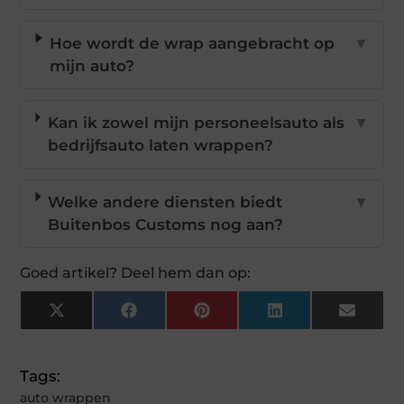
Hoe wordt de wrap aangebracht op
▼
mijn auto?
Kan ik zowel mijn personeelsauto als
▼
bedrijfsauto laten wrappen?
Welke andere diensten biedt
▼
Buitenbos Customs nog aan?
Goed artikel? Deel hem dan op:
X
Facebook
Pinterest
LinkedIn
Email
(Twitter)
Tags:
auto wrappen