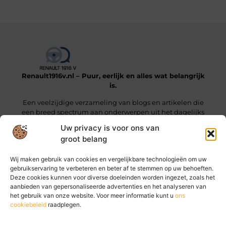
Renault1916v.nl – Puur, eerlijk en alles wat belangrijk
is.
Een veelzijdige verzameling van blogs en artikelen die
een breed spectrum aan onderwerpen uit het dagelijks
leven beslaan.
Uw privacy is voor ons van
groot belang
Onze informatie
Wij maken gebruik van cookies en vergelijkbare technologieën om uw
Linkjes kopen: wat je moet weten voordat je die stap zet
Geld online verdienen: hoe jij vandaag al stappen kunt zetten
gebruikservaring te verbeteren en beter af te stemmen op uw behoeften.
Deze cookies kunnen voor diverse doeleinden worden ingezet, zoals het
Bericht categorie
aanbieden van gepersonaliseerde advertenties en het analyseren van
het gebruik van onze website. Voor meer informatie kunt u
ons
cookiebeleid
raadplegen.