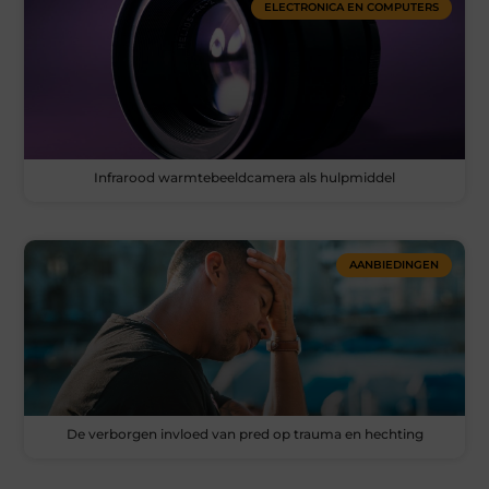
ELECTRONICA EN COMPUTERS
Infrarood warmtebeeldcamera als hulpmiddel
AANBIEDINGEN
De verborgen invloed van pred op trauma en hechting