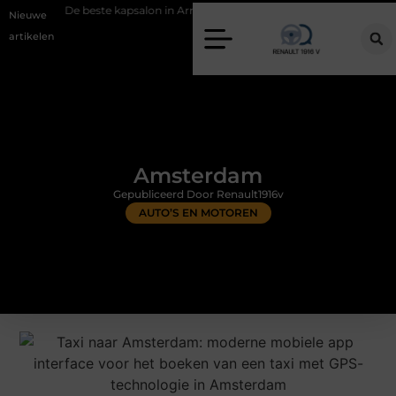
este kapsalon in Arnhem: meer dan alleen een knipbeurt
Barbecuevle
Nieuwe
artikelen
Amsterdam
Gepubliceerd Door Renault1916v
AUTO’S EN MOTOREN