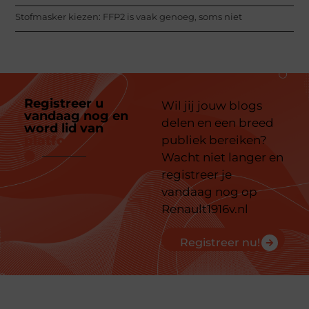
Stofmasker kiezen: FFP2 is vaak genoeg, soms niet
Registreer u
Wil jij jouw blogs
vandaag nog en
delen en een breed
word lid van
ons
platform
publiek bereiken?
Wacht niet langer en
registreer je
vandaag nog op
Renault1916v.nl
Registreer nu!