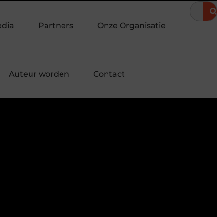
meravond
Hoe een landingspagina laten maken bijdraagt aan me
edia
Partners
Onze Organisatie
Auteur worden
Contact