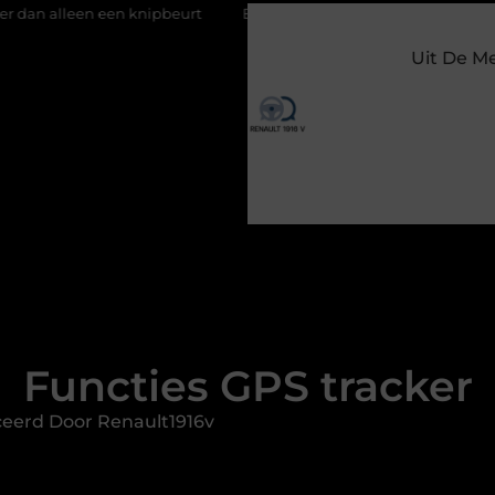
knipbeurt
Barbecuevlees bestellen voor een onvergetelijke zo
Uit De M
Functies GPS tracker
ceerd Door Renault1916v