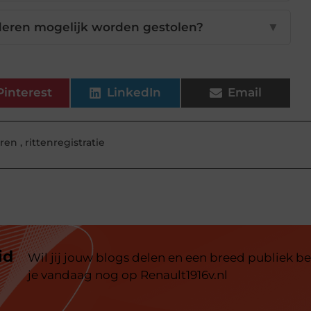
deren mogelijk worden gestolen?
▼
Pinterest
LinkedIn
Email
eren
,
rittenregistratie
id
Wil jij jouw blogs delen en een breed publiek be
je vandaag nog op Renault1916v.nl