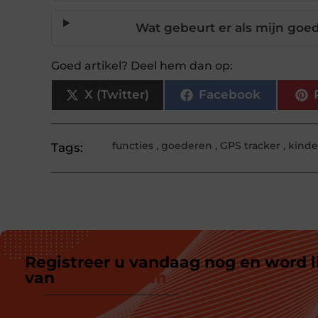
Wat gebeurt er als mijn goe
Goed artikel? Deel hem dan op:
X (Twitter)
Facebook
functies
,
goederen
,
GPS tracker
,
kind
Tags:
Registreer u vandaag nog en word l
van
ons platform