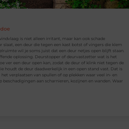
edoe
indvlaag is niet alleen irritant, maar kan ook schade
 slaat, een deur die tegen een kast botst of vingers die klem
lruimte wil je soms juist dat een deur netjes open blijft staan.
ffende oplossing. Deurstopper of deurvastzetter wat is het
oe ver een deur open kan, zodat de deur of klink niet tegen de
ie houdt de deur daadwerkelijk in een open stand vast. Dat is
j het verplaatsen van spullen of op plekken waar veel in- en
op beschadigingen aan scharnieren, kozijnen en wanden. Waar