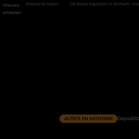
e te halen
De beste kapsalon in Arnhem: meer dan alleen een 
Nieuwe
artikelen
Gepubli
AUTO’S EN MOTOREN