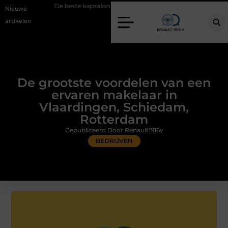
De beste kapsalon in Arnhem: meer dan alleen een knipbeurt
Barbecu
Nieuwe
artikelen
De grootste voordelen van een
ervaren makelaar in
Vlaardingen, Schiedam,
Rotterdam
Gepubliceerd Door Renault1916v
BEDRIJVEN