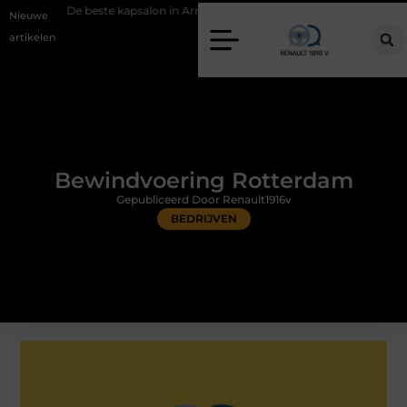
ste kapsalon in Arnhem: meer dan alleen een knipbeurt
Barbecuevlee
Nieuwe
artikelen
Bewindvoering Rotterdam
Gepubliceerd Door Renault1916v
BEDRIJVEN