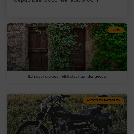
Gepubliceerd door Renault1916v.nl
BLOG
Een deur die open blijft staan zonder gedoe
AUTO’S EN MOTOREN