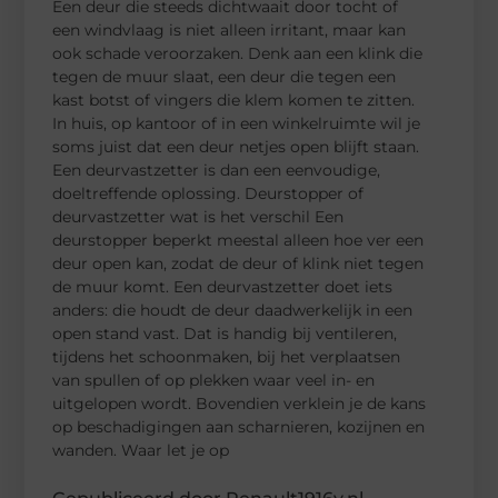
Een deur die steeds dichtwaait door tocht of
een windvlaag is niet alleen irritant, maar kan
ook schade veroorzaken. Denk aan een klink die
tegen de muur slaat, een deur die tegen een
kast botst of vingers die klem komen te zitten.
In huis, op kantoor of in een winkelruimte wil je
soms juist dat een deur netjes open blijft staan.
Een deurvastzetter is dan een eenvoudige,
doeltreffende oplossing. Deurstopper of
deurvastzetter wat is het verschil Een
deurstopper beperkt meestal alleen hoe ver een
deur open kan, zodat de deur of klink niet tegen
de muur komt. Een deurvastzetter doet iets
anders: die houdt de deur daadwerkelijk in een
open stand vast. Dat is handig bij ventileren,
tijdens het schoonmaken, bij het verplaatsen
van spullen of op plekken waar veel in- en
uitgelopen wordt. Bovendien verklein je de kans
op beschadigingen aan scharnieren, kozijnen en
wanden. Waar let je op