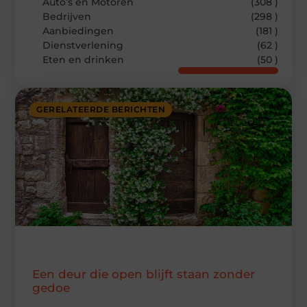
Auto’s en Motoren
(308 )
Bedrijven
(298 )
Aanbiedingen
(181 )
Dienstverlening
(62 )
Eten en drinken
(50 )
GERELATEERDE BERICHTEN
Een deur die open blijft staan zonder
gedoe