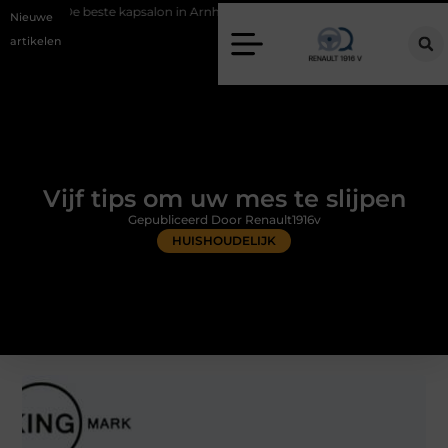
e kapsalon in Arnhem: meer dan alleen een knipbeurt
Barbecuevlees 
Nieuwe
artikelen
Vijf tips om uw mes te slijpen
Gepubliceerd Door Renault1916v
HUISHOUDELIJK