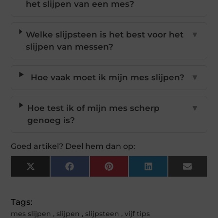
het slijpen van een mes?
Welke slijpsteen is het best voor het
▼
slijpen van messen?
Hoe vaak moet ik mijn mes slijpen?
▼
Hoe test ik of mijn mes scherp
▼
genoeg is?
Goed artikel? Deel hem dan op:
X
Facebook
Pinterest
LinkedIn
Email
(Twitter)
Tags:
mes slijpen
,
slijpen
,
slijpsteen
,
vijf tips