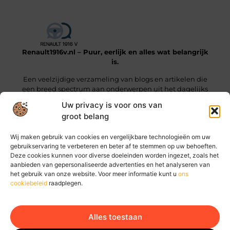
Renault1916v.nl – Puur, eerlijk en alles wat belangrijk
is.
Een veelzijdige verzameling van blogs en artikelen die
een breed spectrum aan onderwerpen uit het dagelijks
leven beslaan.
Uw privacy is voor ons van
groot belang
Onze informatie
Wij maken gebruik van cookies en vergelijkbare technologieën om uw
Linkjes kopen: wat je moet weten voordat je die stap zet
Geld online verdienen: hoe jij vandaag al stappen kunt zetten
gebruikservaring te verbeteren en beter af te stemmen op uw behoeften.
Deze cookies kunnen voor diverse doeleinden worden ingezet, zoals het
Bericht categorie
aanbieden van gepersonaliseerde advertenties en het analyseren van
het gebruik van onze website. Voor meer informatie kunt u
ons
cookiebeleid
raadplegen.
Alles toestaan
Ga Naar Bo