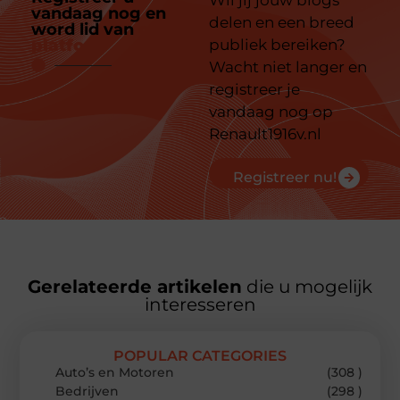
Wil jij jouw blogs
vandaag nog en
delen en een breed
word lid van
ons
platform
publiek bereiken?
Wacht niet langer en
registreer je
vandaag nog op
Renault1916v.nl
Registreer nu!
Gerelateerde artikelen
die u mogelijk
interesseren
POPULAR CATEGORIES
Auto’s en Motoren
(308 )
Bedrijven
(298 )