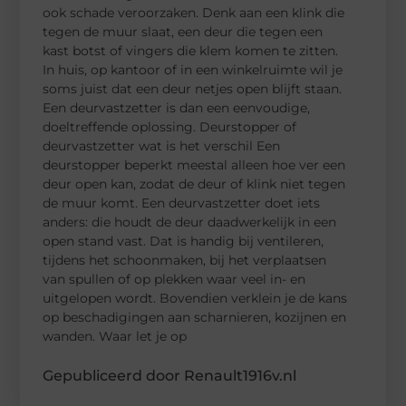
ook schade veroorzaken. Denk aan een klink die
tegen de muur slaat, een deur die tegen een
kast botst of vingers die klem komen te zitten.
In huis, op kantoor of in een winkelruimte wil je
soms juist dat een deur netjes open blijft staan.
Een deurvastzetter is dan een eenvoudige,
doeltreffende oplossing. Deurstopper of
deurvastzetter wat is het verschil Een
deurstopper beperkt meestal alleen hoe ver een
deur open kan, zodat de deur of klink niet tegen
de muur komt. Een deurvastzetter doet iets
anders: die houdt de deur daadwerkelijk in een
open stand vast. Dat is handig bij ventileren,
tijdens het schoonmaken, bij het verplaatsen
van spullen of op plekken waar veel in- en
uitgelopen wordt. Bovendien verklein je de kans
op beschadigingen aan scharnieren, kozijnen en
wanden. Waar let je op
Gepubliceerd door Renault1916v.nl