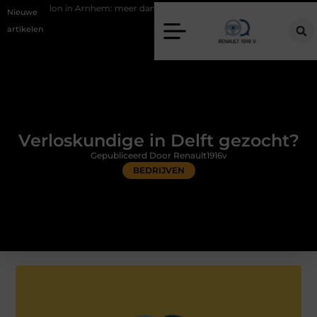
 Arnhem: meer dan alleen een knipbeurt
Barbecuevlees bestellen voo
Nieuwe
artikelen
Verloskundige in Delft gezocht?
Gepubliceerd Door Renault1916v
BEDRIJVEN