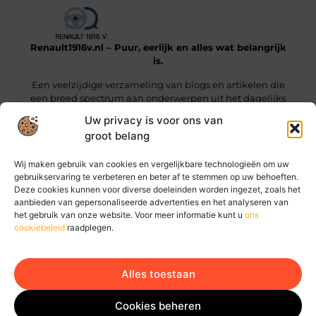
Renault1916v.nl – Puur, eerlijk en alles wat belangrijk
is.
Een veelzijdige verzameling van blogs en artikelen die
een breed spectrum aan onderwerpen uit het dagelijks
leven beslaan.
Uw privacy is voor ons van
groot belang
Onze informatie
Wij maken gebruik van cookies en vergelijkbare technologieën om uw
Linkjes kopen: wat je moet weten voordat je die stap zet
Geld online verdienen: hoe jij vandaag al stappen kunt zetten
gebruikservaring te verbeteren en beter af te stemmen op uw behoeften.
Deze cookies kunnen voor diverse doeleinden worden ingezet, zoals het
Bericht categorie
aanbieden van gepersonaliseerde advertenties en het analyseren van
het gebruik van onze website. Voor meer informatie kunt u
ons
cookiebeleid
raadplegen.
Alles toestaan
Ga Naar Bo
Website index
Cookiebeleid (EU)
Cookies beheren
@2025 www.renault1916v.nl. All Right Reserved.