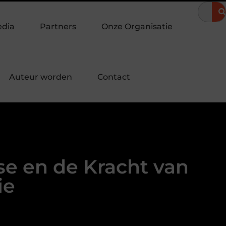
omeravond
Hoe een landingspagina laten maken bijdraagt aan 
edia
Partners
Onze Organisatie
Auteur worden
Contact
e en de Kracht van
ie