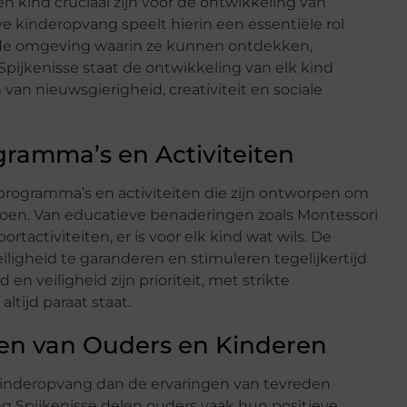
n kind cruciaal zijn voor de ontwikkeling van
ve kinderopvang speelt hierin een essentiële rol
nde omgeving waarin ze kunnen ontdekken,
pijkenisse staat de ontwikkeling van elk kind
 van nieuwsgierigheid, creativiteit en sociale
ramma’s en Activiteiten
programma’s en activiteiten die zijn ontworpen om
doen. Van educatieve benaderingen zoals Montessori
tactiviteiten, er is voor elk kind wat wils. De
iligheid te garanderen en stimuleren tegelijkertijd
en veiligheid zijn prioriteit, met strikte
tijd paraat staat.
en van Ouders en Kinderen
 kinderopvang dan de ervaringen van tevreden
g Spijkenisse delen ouders vaak hun positieve