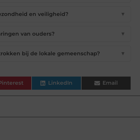
ezondheid en veiligheid?
▼
aringen van ouders?
▼
trokken bij de lokale gemeenschap?
▼
Pinterest
LinkedIn
Email