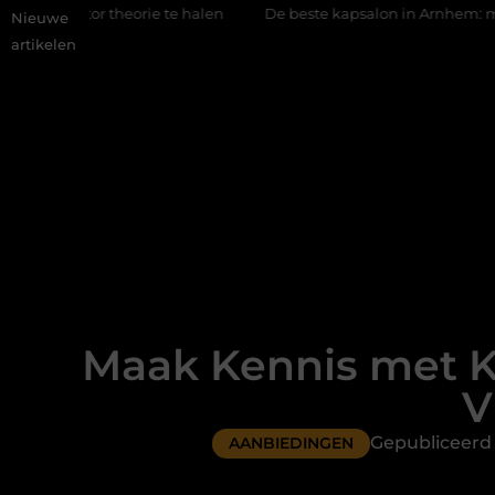
rie te halen
De beste kapsalon in Arnhem: meer dan alleen een
Nieuwe
artikelen
Maak Kennis met K
V
Gepubliceerd
AANBIEDINGEN