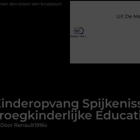
 knipbeurt
Barbecuevlees bestellen voor een onvergetelijke z
Uit De M
inderopvang Spijkeniss
roegkinderlijke Educat
 Door Renault1916v