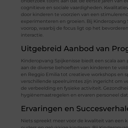
onderzoek toont aan dat de eerste jaren van ee
cognitieve en sociale vaardigheden. Kwalitatie
door kinderen te voorzien van een stimulere
experimenteren en groeien. Bij Kinderopvang S
voorop, waarbij de focus ligt op het bevorderen
interactie.
Uitgebreid Aanbod van Prog
Kinderopvang Spijkenisse biedt een scala aan 
aan de diverse behoeften van kinderen te vol
en Reggio Emilia tot creatieve workshops en spor
verschillende speelruimtes zijn ingericht om ve
de verbeelding en fysieke activiteit. Gezondheid 
hygiënemaatregelen en ervaren personeel dat al
Ervaringen en Succesverhal
Niets spreekt meer voor de kwaliteit van een
ouders en gelukkige kinderen. Bij Kinderopvan