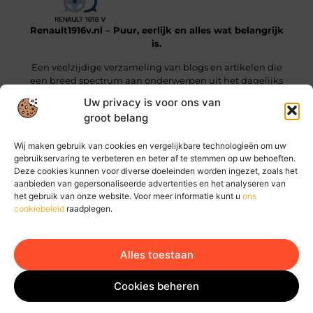
Renault1916v.nl – Puur, eerlijk en alles wat belangrijk
is.
Een veelzijdige verzameling van blogs en artikelen die
een breed spectrum aan onderwerpen uit het dagelijks
leven beslaan.
Uw privacy is voor ons van
groot belang
Onze informatie
Wij maken gebruik van cookies en vergelijkbare technologieën om uw
Linkjes kopen: wat je moet weten voordat je die stap zet
Geld online verdienen: hoe jij vandaag al stappen kunt zetten
gebruikservaring te verbeteren en beter af te stemmen op uw behoeften.
Deze cookies kunnen voor diverse doeleinden worden ingezet, zoals het
Bericht categorie
aanbieden van gepersonaliseerde advertenties en het analyseren van
het gebruik van onze website. Voor meer informatie kunt u
ons
cookiebeleid
raadplegen.
Alles toestaan
Ga Naar Bo
Website index
Cookiebeleid (EU)
Cookies beheren
@2025 www.renault1916v.nl. All Right Reserved.