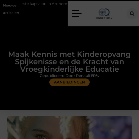
salon in Arnhem: meer dan alleen een knipbeurt
Barbecuevlees beste
Nieuwe
artikelen
Maak Kennis met Kinderopvang
Spijkenisse en de Kracht van
Vroegkinderlijke Educatie
Gepubliceerd Door Renault1916v
AANBIEDINGEN