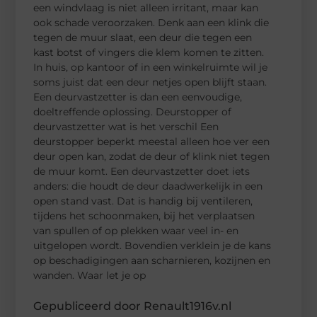
een windvlaag is niet alleen irritant, maar kan
ook schade veroorzaken. Denk aan een klink die
tegen de muur slaat, een deur die tegen een
kast botst of vingers die klem komen te zitten.
In huis, op kantoor of in een winkelruimte wil je
soms juist dat een deur netjes open blijft staan.
Een deurvastzetter is dan een eenvoudige,
doeltreffende oplossing. Deurstopper of
deurvastzetter wat is het verschil Een
deurstopper beperkt meestal alleen hoe ver een
deur open kan, zodat de deur of klink niet tegen
de muur komt. Een deurvastzetter doet iets
anders: die houdt de deur daadwerkelijk in een
open stand vast. Dat is handig bij ventileren,
tijdens het schoonmaken, bij het verplaatsen
van spullen of op plekken waar veel in- en
uitgelopen wordt. Bovendien verklein je de kans
op beschadigingen aan scharnieren, kozijnen en
wanden. Waar let je op
Gepubliceerd door Renault1916v.nl