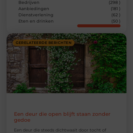
Bedrijven
(298 )
Aanbiedingen
(181 )
Dienstverlening
(62 )
Eten en drinken
(50 )
GERELATEERDE BERICHTEN
Een deur die open blijft staan zonder
gedoe
Een deur die steeds dichtwaait door tocht of