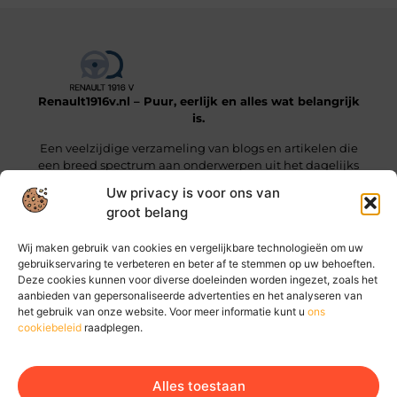
Renault1916v.nl – Puur, eerlijk en alles wat belangrijk
is.
Een veelzijdige verzameling van blogs en artikelen die
een breed spectrum aan onderwerpen uit het dagelijks
leven beslaan.
Uw privacy is voor ons van
groot belang
Onze informatie
Wij maken gebruik van cookies en vergelijkbare technologieën om uw
Linkjes kopen: wat je moet weten voordat je die stap zet
Geld online verdienen: hoe jij vandaag al stappen kunt zetten
gebruikservaring te verbeteren en beter af te stemmen op uw behoeften.
Deze cookies kunnen voor diverse doeleinden worden ingezet, zoals het
Bericht categorie
aanbieden van gepersonaliseerde advertenties en het analyseren van
het gebruik van onze website. Voor meer informatie kunt u
ons
cookiebeleid
raadplegen.
Alles toestaan
Ga Naar Bo