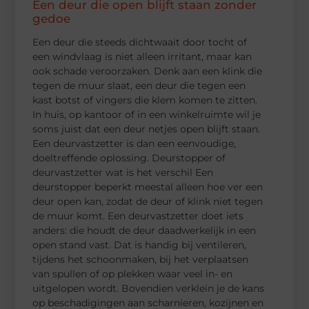
Een deur die open blijft staan zonder
gedoe
Een deur die steeds dichtwaait door tocht of
een windvlaag is niet alleen irritant, maar kan
ook schade veroorzaken. Denk aan een klink die
tegen de muur slaat, een deur die tegen een
kast botst of vingers die klem komen te zitten.
In huis, op kantoor of in een winkelruimte wil je
soms juist dat een deur netjes open blijft staan.
Een deurvastzetter is dan een eenvoudige,
doeltreffende oplossing. Deurstopper of
deurvastzetter wat is het verschil Een
deurstopper beperkt meestal alleen hoe ver een
deur open kan, zodat de deur of klink niet tegen
de muur komt. Een deurvastzetter doet iets
anders: die houdt de deur daadwerkelijk in een
open stand vast. Dat is handig bij ventileren,
tijdens het schoonmaken, bij het verplaatsen
van spullen of op plekken waar veel in- en
uitgelopen wordt. Bovendien verklein je de kans
op beschadigingen aan scharnieren, kozijnen en