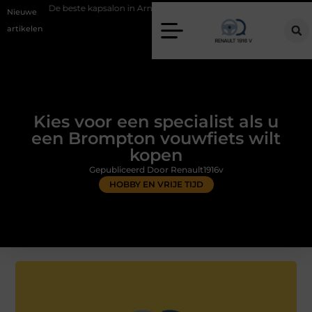
ste kapsalon in Arnhem: meer dan alleen een knipbeurt
Barbecuevlee
Nieuwe
artikelen
Kies voor een specialist als u
een Brompton vouwfiets wilt
kopen
Gepubliceerd Door Renault1916v
HOBBY EN VRIJE TIJD