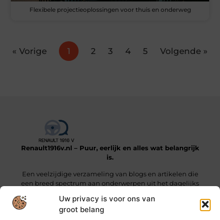
Flexibele projectieoplossingen voor thuis en onderweg
« Vorige
1
2
3
4
5
Volgende »
Renault1916v.nl – Puur, eerlijk en alles wat belangrijk
is.
Een veelzijdige verzameling van blogs en artikelen die
een breed spectrum aan onderwerpen uit het dagelijks
leven beslaan.
Uw privacy is voor ons van
groot belang
Onze informatie