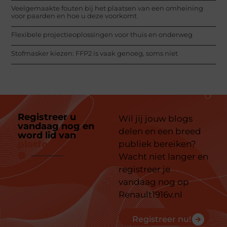
Veelgemaakte fouten bij het plaatsen van een omheining
voor paarden en hoe u deze voorkomt
Flexibele projectieoplossingen voor thuis en onderweg
Stofmasker kiezen: FFP2 is vaak genoeg, soms niet
Registreer u
Wil jij jouw blogs
vandaag nog en
delen en een breed
word lid van
ons
platform
publiek bereiken?
Wacht niet langer en
registreer je
vandaag nog op
Renault1916v.nl
Registreer nu!