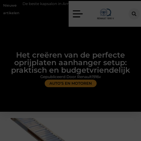
este kapsalon in Arnhem: meer dan alleen een knipbeurt
Barbecuevle
Nieuwe
artikelen
Het creëren van de perfecte
oprijplaten aanhanger setup:
praktisch en budgetvriendelijk
Gepubliceerd Door Renault1916v
AUTO’S EN MOTOREN