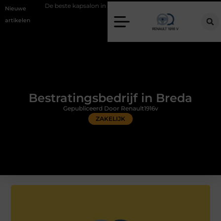
 beste kapsalon in Arnhem: meer dan alleen een knipbeurt
Barbecuev
Nieuwe
artikelen
Bestratingsbedrijf in Breda
Gepubliceerd Door Renault1916v
ZAKELIJK