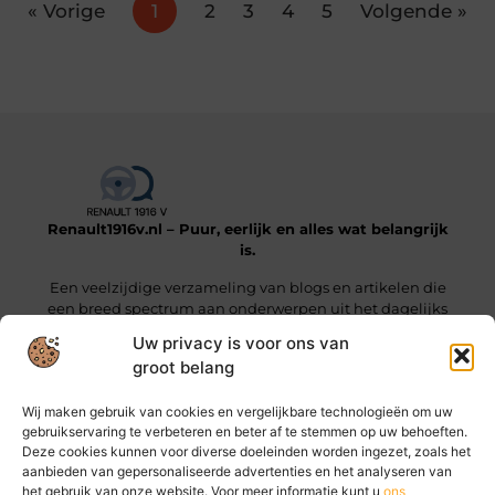
« Vorige
1
2
3
4
5
Volgende »
Renault1916v.nl – Puur, eerlijk en alles wat belangrijk
is.
Een veelzijdige verzameling van blogs en artikelen die
een breed spectrum aan onderwerpen uit het dagelijks
leven beslaan.
Uw privacy is voor ons van
groot belang
Onze informatie
Wij maken gebruik van cookies en vergelijkbare technologieën om uw
Linkjes kopen: wat je moet weten voordat je die stap zet
Geld online verdienen: hoe jij vandaag al stappen kunt zetten
gebruikservaring te verbeteren en beter af te stemmen op uw behoeften.
Deze cookies kunnen voor diverse doeleinden worden ingezet, zoals het
Bericht categorie
aanbieden van gepersonaliseerde advertenties en het analyseren van
het gebruik van onze website. Voor meer informatie kunt u
ons