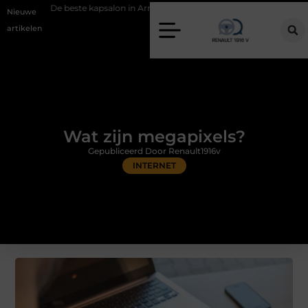
te kapsalon in Arnhem: meer dan alleen een knipbeurt
Barbecuevlees
Nieuwe
artikelen
Wat zijn megapixels?
Gepubliceerd Door Renault1916v
INTERNET