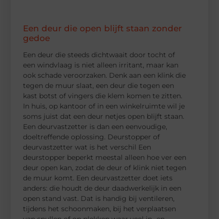
Een deur die open blijft staan zonder
gedoe
Een deur die steeds dichtwaait door tocht of
een windvlaag is niet alleen irritant, maar kan
ook schade veroorzaken. Denk aan een klink die
tegen de muur slaat, een deur die tegen een
kast botst of vingers die klem komen te zitten.
In huis, op kantoor of in een winkelruimte wil je
soms juist dat een deur netjes open blijft staan.
Een deurvastzetter is dan een eenvoudige,
doeltreffende oplossing. Deurstopper of
deurvastzetter wat is het verschil Een
deurstopper beperkt meestal alleen hoe ver een
deur open kan, zodat de deur of klink niet tegen
de muur komt. Een deurvastzetter doet iets
anders: die houdt de deur daadwerkelijk in een
open stand vast. Dat is handig bij ventileren,
tijdens het schoonmaken, bij het verplaatsen
van spullen of op plekken waar veel in- en