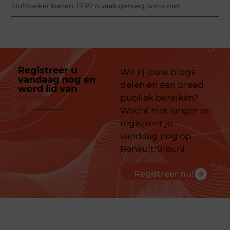
Stofmasker kiezen: FFP2 is vaak genoeg, soms niet
Registreer u
Wil jij jouw blogs
vandaag nog en
delen en een breed
word lid van
ons
platform
publiek bereiken?
Wacht niet langer en
registreer je
vandaag nog op
Renault1916v.nl
Registreer nu!