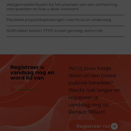
Veelgemaakte fouten bij het plaatsen van een omheining
voor paarden en hoe u deze voorkomt
Flexibele projectieoplossingen voor thuis en onderweg
Stofmasker kiezen: FFP2 is vaak genoeg, soms niet
Registreer u
Wil jij jouw blogs
vandaag nog en
delen en een breed
word lid van
ons
platform
publiek bereiken?
Wacht niet langer en
registreer je
vandaag nog op
Renault1916v.nl
Registreer nu!