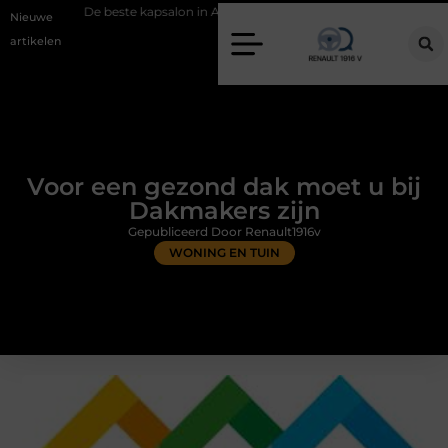
beste kapsalon in Arnhem: meer dan alleen een knipbeurt
Barbecuevl
Nieuwe
artikelen
Voor een gezond dak moet u bij
Dakmakers zijn
Gepubliceerd Door Renault1916v
WONING EN TUIN