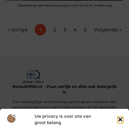
Flexibele projectieoplossingen voor thuis en onderweg
« Vorige
1
2
3
4
5
Volgende »
Renault1916v.nl – Puur, eerlijk en alles wat belangrijk
is.
Een veelzijdige verzameling van blogs en artikelen die
een breed spectrum aan onderwerpen uit het dagelijks
leven beslaan.
Uw privacy is voor ons van
groot belang
Onze informatie