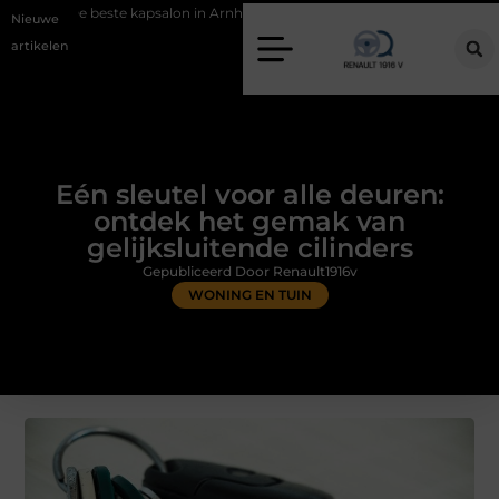
te kapsalon in Arnhem: meer dan alleen een knipbeurt
Barbecuevlees
Nieuwe
artikelen
Eén sleutel voor alle deuren:
ontdek het gemak van
gelijksluitende cilinders
Gepubliceerd Door Renault1916v
WONING EN TUIN