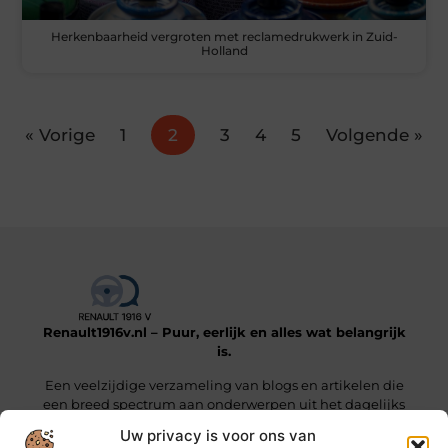
Herkenbaarheid vergroten met reclamedrukwerk in Zuid-
Holland
« Vorige
1
2
3
4
5
Volgende »
Renault1916v.nl – Puur, eerlijk en alles wat belangrijk
is.
Een veelzijdige verzameling van blogs en artikelen die
een breed spectrum aan onderwerpen uit het dagelijks
leven beslaan.
Uw privacy is voor ons van