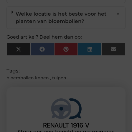
Welke locatie is het beste voor het
▼
planten van bloembollen?
Goed artikel? Deel hem dan op:
X
Facebook
Pinterest
LinkedIn
Email
(Twitter)
Tags:
bloembollen kopen
,
tulpen
Stuur ons een bericht en we reageren