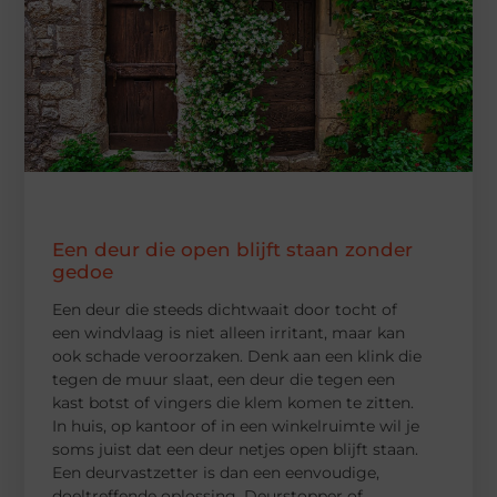
Een deur die open blijft staan zonder
gedoe
Een deur die steeds dichtwaait door tocht of
een windvlaag is niet alleen irritant, maar kan
ook schade veroorzaken. Denk aan een klink die
tegen de muur slaat, een deur die tegen een
kast botst of vingers die klem komen te zitten.
In huis, op kantoor of in een winkelruimte wil je
soms juist dat een deur netjes open blijft staan.
Een deurvastzetter is dan een eenvoudige,
doeltreffende oplossing. Deurstopper of