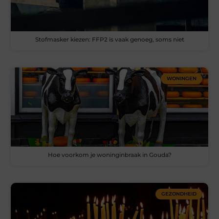
Stofmasker kiezen: FFP2 is vaak genoeg, soms niet
WONINGEN
Hoe voorkom je woninginbraak in Gouda?
GEZONDHEID