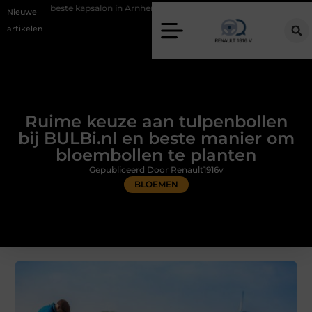
psalon in Arnhem: meer dan alleen een knipbeurt
Barbecuevlees best
Nieuwe
artikelen
Ruime keuze aan tulpenbollen
bij BULBi.nl en beste manier om
bloembollen te planten
Gepubliceerd Door Renault1916v
BLOEMEN