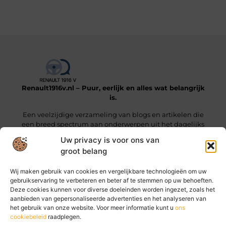
Renault1916v.nl – Puur, eerlijk en alles wat belangrijk
is.
Een veelzijdige verzameling van blogs en artikelen die
een breed spectrum aan onderwerpen uit het dagelijks
leven beslaan.
Uw privacy is voor ons van
groot belang
Onze informatie
Wij maken gebruik van cookies en vergelijkbare technologieën om uw
Linkjes kopen: wat je moet weten voordat je die stap zet
Geld online verdienen: hoe jij vandaag al stappen kunt zetten
gebruikservaring te verbeteren en beter af te stemmen op uw behoeften.
Deze cookies kunnen voor diverse doeleinden worden ingezet, zoals het
Bericht categorie
aanbieden van gepersonaliseerde advertenties en het analyseren van
het gebruik van onze website. Voor meer informatie kunt u
ons
cookiebeleid
raadplegen.