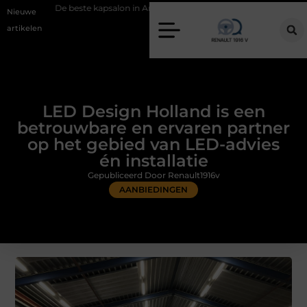
 beste kapsalon in Arnhem: meer dan alleen een knipbeurt
Barbecuev
Nieuwe
artikelen
LED Design Holland is een
betrouwbare en ervaren partner
op het gebied van LED-advies
én installatie
Gepubliceerd Door Renault1916v
AANBIEDINGEN