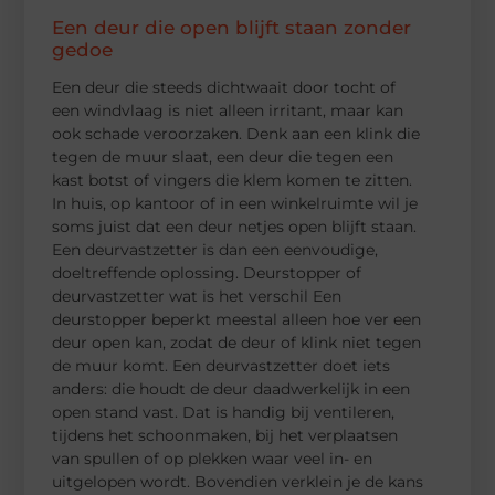
Een deur die open blijft staan zonder
gedoe
Een deur die steeds dichtwaait door tocht of
een windvlaag is niet alleen irritant, maar kan
ook schade veroorzaken. Denk aan een klink die
tegen de muur slaat, een deur die tegen een
kast botst of vingers die klem komen te zitten.
In huis, op kantoor of in een winkelruimte wil je
soms juist dat een deur netjes open blijft staan.
Een deurvastzetter is dan een eenvoudige,
doeltreffende oplossing. Deurstopper of
deurvastzetter wat is het verschil Een
deurstopper beperkt meestal alleen hoe ver een
deur open kan, zodat de deur of klink niet tegen
de muur komt. Een deurvastzetter doet iets
anders: die houdt de deur daadwerkelijk in een
open stand vast. Dat is handig bij ventileren,
tijdens het schoonmaken, bij het verplaatsen
van spullen of op plekken waar veel in- en
uitgelopen wordt. Bovendien verklein je de kans