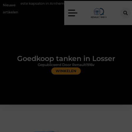
apsalon in Arnhem: meer dan alleen een knipbeurt
Barbecuevlees bes
Nieuwe
artikelen
Goedkoop tanken in Losser
Gepubliceerd Door Renault1916v
WINKELEN