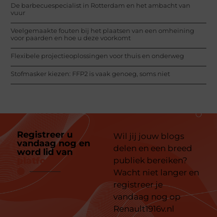
De barbecuespecialist in Rotterdam en het ambacht van
vuur
Veelgemaakte fouten bij het plaatsen van een omheining
voor paarden en hoe u deze voorkomt
Flexibele projectieoplossingen voor thuis en onderweg
Stofmasker kiezen: FFP2 is vaak genoeg, soms niet
Registreer u
Wil jij jouw blogs
vandaag nog en
delen en een breed
word lid van
ons
platform
publiek bereiken?
Wacht niet langer en
registreer je
vandaag nog op
Renault1916v.nl