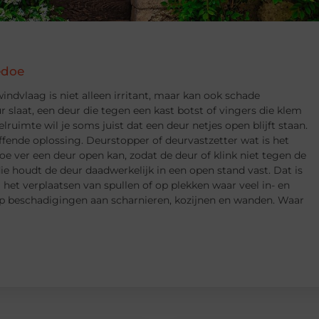
edoe
indvlaag is niet alleen irritant, maar kan ook schade
 slaat, een deur die tegen een kast botst of vingers die klem
lruimte wil je soms juist dat een deur netjes open blijft staan.
ffende oplossing. Deurstopper of deurvastzetter wat is het
oe ver een deur open kan, zodat de deur of klink niet tegen de
ie houdt de deur daadwerkelijk in een open stand vast. Dat is
j het verplaatsen van spullen of op plekken waar veel in- en
op beschadigingen aan scharnieren, kozijnen en wanden. Waar