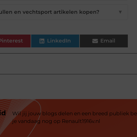
ullen en vechtsport artikelen kopen?
▼
Pinterest
LinkedIn
Email
id
Wil jij jouw blogs delen en een breed publiek be
je vandaag nog op Renault1916v.nl