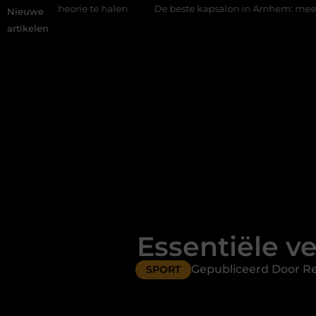
 te halen
De beste kapsalon in Arnhem: meer dan alleen een k
Nieuwe
artikelen
Essentiële ve
Gepubliceerd Door Re
SPORT