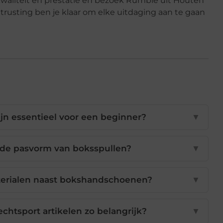
waliteit en prestatie en bezoek Rumble uit Houten
itrusting ben je klaar om elke uitdaging aan te gaan
ijn essentieel voor een beginner?
▼
ede pasvorm van boksspullen?
▼
aterialen naast bokshandschoenen?
▼
echtsport artikelen zo belangrijk?
▼