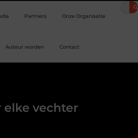
eravond
Hoe een landingspagina laten maken bijdraagt aan me
edia
Partners
Onze Organisatie
Auteur worden
Contact
r elke vechter