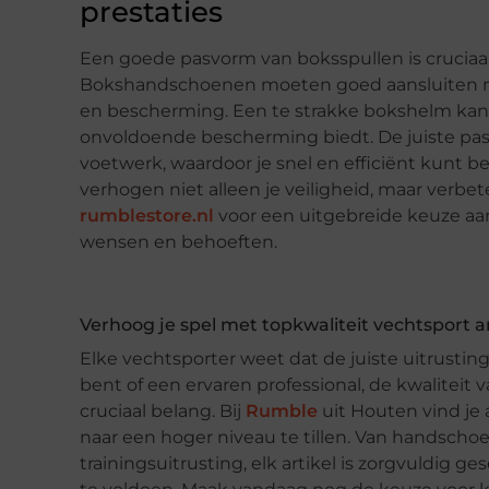
prestaties
Een goede pasvorm van boksspullen is cruciaal 
Bokshandschoenen moeten goed aansluiten m
en bescherming. Een te strakke bokshelm kan j
onvoldoende bescherming biedt. De juiste pasv
voetwerk, waardoor je snel en efficiënt kunt b
verhogen niet alleen je veiligheid, maar verbe
rumblestore.nl
voor een uitgebreide keuze aan
wensen en behoeften.
Verhoog je spel met topkwaliteit vechtsport a
Elke vechtsporter weet dat de juiste uitrustin
bent of een ervaren professional, de kwaliteit 
cruciaal belang. Bij
Rumble
uit Houten vind je 
naar een hoger niveau te tillen. Van handsch
trainingsuitrusting, elk artikel is zorgvuldig 