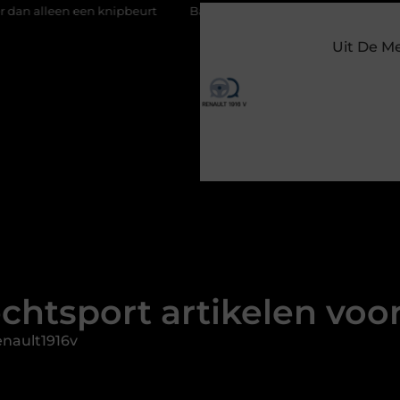
nipbeurt
Barbecuevlees bestellen voor een onvergetelijke zom
Uit De M
chtsport artikelen voo
nault1916v