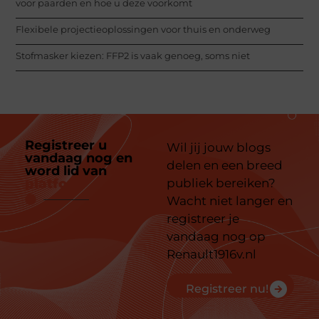
voor paarden en hoe u deze voorkomt
Flexibele projectieoplossingen voor thuis en onderweg
Stofmasker kiezen: FFP2 is vaak genoeg, soms niet
Registreer u
Wil jij jouw blogs
vandaag nog en
delen en een breed
word lid van
ons
platform
publiek bereiken?
Wacht niet langer en
registreer je
vandaag nog op
Renault1916v.nl
Registreer nu!