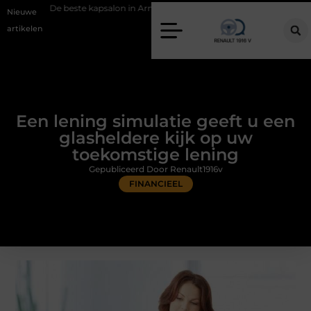
ste kapsalon in Arnhem: meer dan alleen een knipbeurt
Barbecuevlee
Nieuwe
artikelen
Een lening simulatie geeft u een
glasheldere kijk op uw
toekomstige lening
Gepubliceerd Door Renault1916v
FINANCIEEL