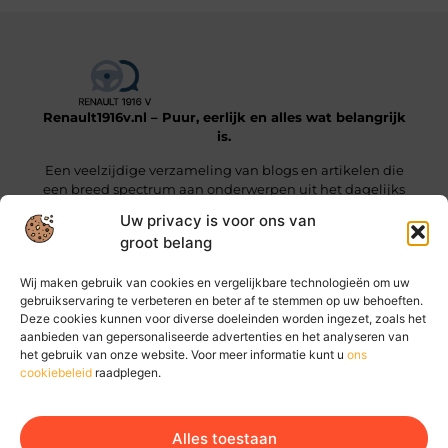
Renault1916v.nl – Puur, eerlijk en alles wat belangrijk
is.
Een veelzijdige verzameling van blogs en artikelen die
een breed spectrum aan onderwerpen uit het dagelijks
leven beslaan.
Uw privacy is voor ons van
groot belang
Onze informatie
Wij maken gebruik van cookies en vergelijkbare technologieën om uw
Linkjes kopen: wat je moet weten voordat je die stap zet
Geld online verdienen: hoe jij vandaag al stappen kunt zetten
gebruikservaring te verbeteren en beter af te stemmen op uw behoeften.
Deze cookies kunnen voor diverse doeleinden worden ingezet, zoals het
Bericht categorie
aanbieden van gepersonaliseerde advertenties en het analyseren van
het gebruik van onze website. Voor meer informatie kunt u
ons
cookiebeleid
raadplegen.
Alles toestaan