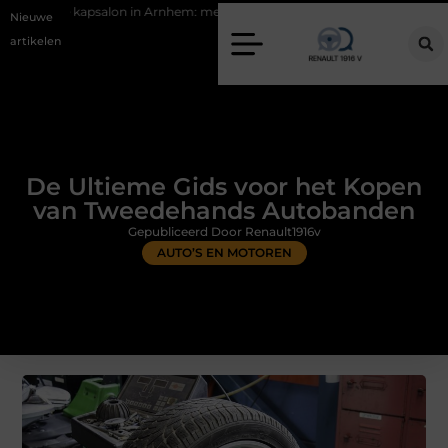
in Arnhem: meer dan alleen een knipbeurt
Barbecuevlees bestellen v
Nieuwe
artikelen
De Ultieme Gids voor het Kopen
van Tweedehands Autobanden
Gepubliceerd Door Renault1916v
AUTO’S EN MOTOREN