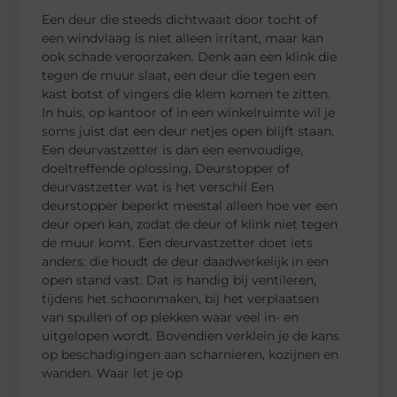
Een deur die steeds dichtwaait door tocht of
een windvlaag is niet alleen irritant, maar kan
ook schade veroorzaken. Denk aan een klink die
tegen de muur slaat, een deur die tegen een
kast botst of vingers die klem komen te zitten.
In huis, op kantoor of in een winkelruimte wil je
soms juist dat een deur netjes open blijft staan.
Een deurvastzetter is dan een eenvoudige,
doeltreffende oplossing. Deurstopper of
deurvastzetter wat is het verschil Een
deurstopper beperkt meestal alleen hoe ver een
deur open kan, zodat de deur of klink niet tegen
de muur komt. Een deurvastzetter doet iets
anders: die houdt de deur daadwerkelijk in een
open stand vast. Dat is handig bij ventileren,
tijdens het schoonmaken, bij het verplaatsen
van spullen of op plekken waar veel in- en
uitgelopen wordt. Bovendien verklein je de kans
op beschadigingen aan scharnieren, kozijnen en
wanden. Waar let je op