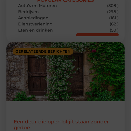
POPULAR CATEGORIES
Auto’s en Motoren
(308 )
Bedrijven
(298 )
Aanbiedingen
(181 )
Dienstverlening
(62 )
Eten en drinken
(50 )
GERELATEERDE BERICHTEN
Een deur die open blijft staan zonder
gedoe