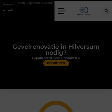
 kapsalon in Arnhem: meer dan alleen een knipbeurt
Barbecuevlees b
Nieuwe
artikelen
Gevelrenovatie in Hilversum
nodig?
Gepubliceerd Door Renault1916v
BEDRIJVEN