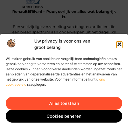
Renault1916v.nl – Puur, eerlijk en alles wat belangrijk
is.
Een veelzijdige verzameling van blogs en artikelen die
een breed spectrum aan onderwerpen uit het dagelijks
leven beslaan.
Uw privacy is voor ons van
groot belang
Onze informatie
Wij maken gebruik van cookies en vergelijkbare technologieën om uw
Linkjes kopen: wat je moet weten voordat je die stap zet
Geld online verdienen: hoe jij vandaag al stappen kunt zetten
gebruikservaring te verbeteren en beter af te stemmen op uw behoeften.
Deze cookies kunnen voor diverse doeleinden worden ingezet, zoals het
Bericht categorie
aanbieden van gepersonaliseerde advertenties en het analyseren van
het gebruik van onze website. Voor meer informatie kunt u
ons
cookiebeleid
raadplegen.
Alles toestaan
Ga Naar Bo
Website index
Cookiebeleid (EU)
Cookies beheren
@2025 www.renault1916v.nl. All Right Reserved.