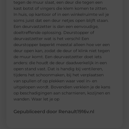
tegen de muur slaat, een deur die tegen een
kast botst of vingers die klem komen te zitten.
In huis, op kantoor of in een winkelruimte wil je
soms juist dat een deur netjes open blijft staan.
Een deurvastzetter is dan een eenvoudige,
doeltreffende oplossing. Deurstopper of
deurvastzetter wat is het verschil Een
deurstopper beperkt meestal alleen hoe ver een
deur open kan, zodat de deur of klink niet tegen
de muur komt. Een deurvastzetter doet iets
anders: die houdt de deur daadwerkelijk in een
open stand vast. Dat is handig bij ventileren,
tijdens het schoonmaken, bij het verplaatsen
van spullen of op plekken waar veel in- en
uitgelopen wordt. Bovendien verklein je de kans
op beschadigingen aan scharnieren, kozijnen en
wanden. Waar let je op
Gepubliceerd door Renault1916v.nl