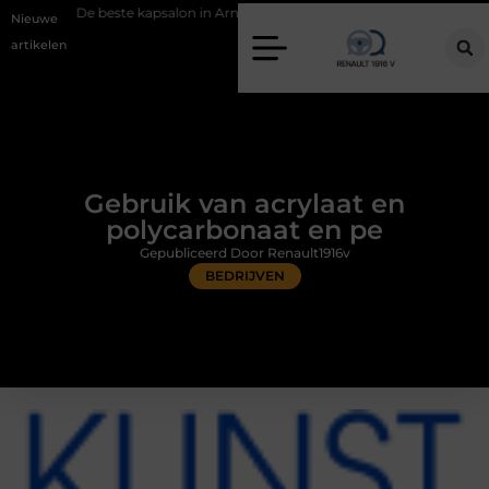
te kapsalon in Arnhem: meer dan alleen een knipbeurt
Barbecuevlees
Nieuwe
artikelen
Gebruik van acrylaat en
polycarbonaat en pe
Gepubliceerd Door Renault1916v
BEDRIJVEN