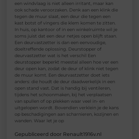
een windvlaag is niet alleen irritant, maar kan
ook schade veroorzaken. Denk aan een klink die
tegen de muur slaat, een deur die tegen een
kast botst of vingers die klem komen te zitten.
In huis, op kantoor of in een winkelruimte wil je
soms juist dat een deur netjes open blijft staan.
Een deurvastzetter is dan een eenvoudige,
doeltreffende oplossing. Deurstopper of
deurvastzetter wat is het verschil Een
deurstopper beperkt meestal alleen hoe ver een
deur open kan, zodat de deur of klink niet tegen
de muur komt. Een deurvastzetter doet iets
anders: die houdt de deur daadwerkelijk in een
open stand vast. Dat is handig bij ventileren,
tijdens het schoonmaken, bij het verplaatsen
van spullen of op plekken waar veel in- en
uitgelopen wordt. Bovendien verklein je de kans
op beschadigingen aan scharnieren, kozijnen en
wanden. Waar let je op
Gepubliceerd door Renault1916v.nl