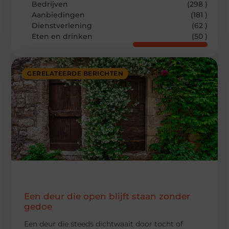
Bedrijven
(298 )
Aanbiedingen
(181 )
Dienstverlening
(62 )
Eten en drinken
(50 )
GERELATEERDE BERICHTEN
Een deur die open blijft staan zonder
gedoe
Een deur die steeds dichtwaait door tocht of